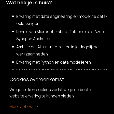
Wat heb je in huis?
Ervaring met data engineering en moderne data-
oplossingen.
Kennis van Microsoft Fabric, Databricks of Azure
Synapse Analytics.
Ambitie om AI slim in te zetten in je dagelijkse
werkzaamheden.
Ervaring met Python en data modelleren.
Leergierigheid en de wens om kennis te delen en
oplossingen te optimaliseren.
Cookies overeenkomst
Een goede beheersing van de Nederlandse taal
We gebruiken cookies zodat we je de beste 
in woord en geschrift is een vereiste
website ervaring te kunnen bieden.
Meer opties